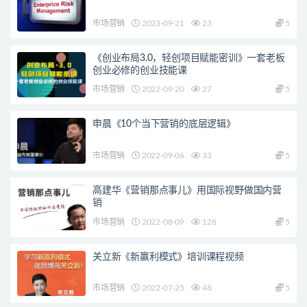
市场营销
2023-09-21
23
5
《创业布局3.0，轻创项目赋能密训》一套老板
创业必修的创业技能课
市场营销
2022-09-20
27
5
申晨《10个当下营销的底层逻辑》
市场营销
2022-09-06
33
5
高建华《营销那点事儿》用国际视野做国内营
销
市场营销
2022-08-09
128
5
关立新《新赢利模式》培训课程视频
市场营销
2022-07-25
48
5