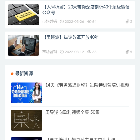
【大号拆解】20天带你深度剖析40个顶级微信
公众号
市场营销
2022-03-26
64
5
【吴晓波】纵论改革开放40年
市场营销
2022-03-12
33
5
最新资源
14天《劳务派遣财税》进阶特训营培训视频
周导逆向盈利视频全集 50集
【员工培训】樊哥读书员工内训大课