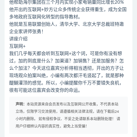
他帮助海尔集团在三个月内实现小家电销量同比增长20%
他开出的互联网+妙方让众多传统企业获得重生，成为全国
多地政府互联网化转型的指导教材。
他就是互易联盟创始人，清华大学、北京大学总裁班特邀
企业家讲师张勇！
讲座介绍
互联网+
我们几乎每天都会听到互联网+这个词，可是你有没有想
过，加的到底是什么？加渠道？加销售？还是加服务？怎
么个加法？今天这位嘉宾分析得相当透彻，开出的方子让
现场观众拍案叫绝，小编有两次都汗毛竖起了，就是那种
醍醐灌顶的感觉。所以，小编提醒你千万不要错失良机，
很有可能这位嘉宾会改变你的命运。
声明：
本站资源来自会员发布以及互联网公开收集，不代表本站
立场，仅限学习交流使用，请遵循相关法律法规，请在下载后24
小时内删除。 如有侵权争议、不妥之处请联系本站删除处理！ 请
用户仔细辨认内容的真实性，避免上当受骗！