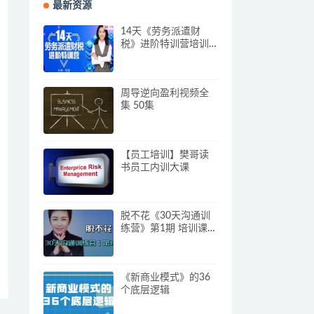
最新资源
14天《劳务派遣财
税》进阶特训营培训
视频
周导逆向盈利视频全
集 50集
【员工培训】樊哥读
书员工内训大课
脱不花《30天沟通训
练营》第1期 培训课程
视频
《新商业模式》的36
个底层逻辑