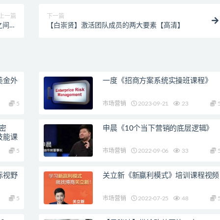
上一篇
下一篇
之间的
【白崇贤】激活团队成员的两大要素【高清】
高清】
美金外
一度《招商方案系统实操班课程》
5
市场营销
2023-09-21
23
密
申晨《10个当下营销的底层逻辑》
技能课
5
市场营销
2022-09-06
33
际视野
关立新《新赢利模式》培训课程视频
5
市场营销
2022-07-25
48