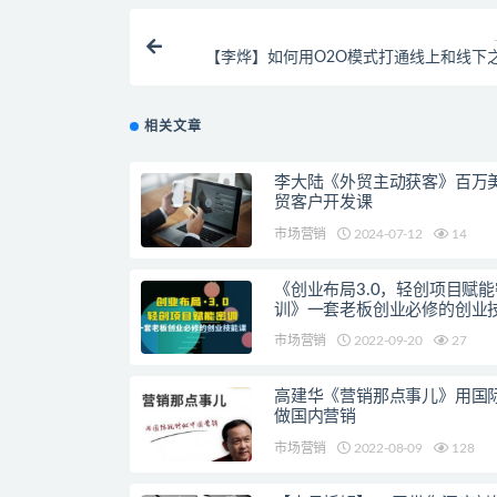
【李烨】如何用O2O模式打通线上和线下
“墙”【
相关文章
李大陆《外贸主动获客》百万
贸客户开发课
市场营销
2024-07-12
14
《创业布局3.0，轻创项目赋能
训》一套老板创业必修的创业
市场营销
2022-09-20
27
高建华《营销那点事儿》用国
做国内营销
市场营销
2022-08-09
128