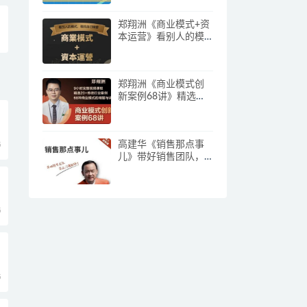
郑翔洲《商业模式+资
本运营》看别人的模
式寻找自己机会
郑翔洲《商业模式创
新案例68讲》精选
20+传统行业案例，68
种商业模式的精髓与
诀窍
高建华《销售那点事
5
儿》带好销售团队，
学习这门课就够了
5
5