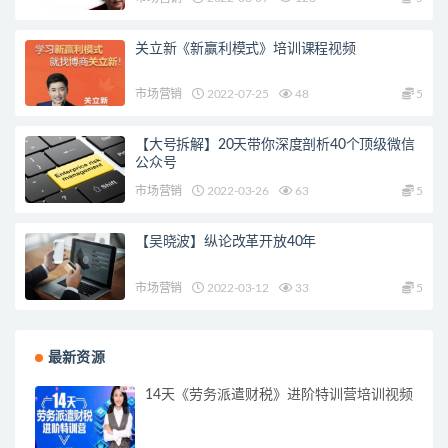
关立新《新赢利模式》培训课程视频
市场营销
2022-07-25
48
5
【大号拆解】20天带你深度剖析40个顶级微信
公众号
市场营销
2022-03-26
63
5
【吴晓波】纵论改革开放40年
市场营销
2022-03-12
33
5
最新资源
14天《劳务派遣财税》进阶特训营培训视频