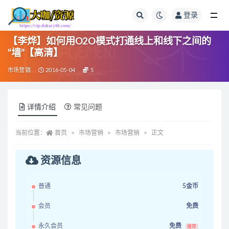
登录
全部
【李烨】如何用O2O模式打通线上和线下之间的
“墙”【高清】
市场营销
2016-05-04
5
详情介绍
常见问题
当前位置：
首页
市场营销
市场营销
正文
资源信息
普通
5金币
会员
免费
永久会员
免费
推荐