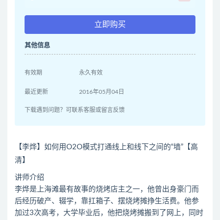
立即购买
其他信息
有效期
永久有效
最近更新
2016年05月04日
下载遇到问题？可联系客服或留言反馈
【李烨】如何用O2O模式打通线上和线下之间的“墙”【高
清】
讲师介绍
李烨是上海滩最有故事的烧烤店主之一，他曾出身豪门而
后经历破产、辍学，靠扛箱子、摆烧烤摊挣生活费。他参
加过3次高考，大学毕业后，他把烧烤摊搬到了网上，同时