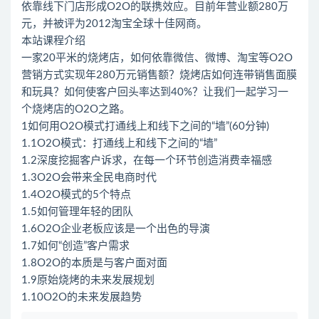
依靠线下门店形成O2O的联携效应。目前年营业额280万
元，并被评为2012淘宝全球十佳网商。
本站课程介绍
一家20平米的烧烤店，如何依靠微信、微博、淘宝等O2O
营销方式实现年280万元销售额？烧烤店如何连带销售面膜
和玩具？如何使客户回头率达到40%？让我们一起学习一
个烧烤店的O2O之路。
1如何用O2O模式打通线上和线下之间的“墙”(60分钟)
1.1O2O模式：打通线上和线下之间的“墙”
1.2深度挖掘客户诉求，在每一个环节创造消费幸福感
1.3O2O会带来全民电商时代
1.4O2O模式的5个特点
1.5如何管理年轻的团队
1.6O2O企业老板应该是一个出色的导演
1.7如何“创造”客户需求
1.8O2O的本质是与客户面对面
1.9原始烧烤的未来发展规划
1.10O2O的未来发展趋势