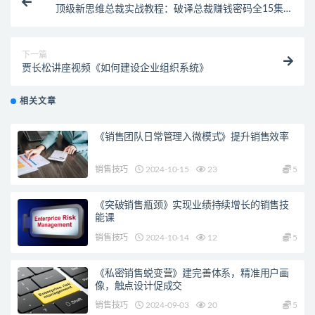
顶级新思维总裁实战教程：破译总裁赚钱密码全15集价
值108元
下一篇
贾长松讲座视频《如何建设企业组织系统》
相关文章
《销售团队日常管理入微模式》提升销售效率
销售技巧
2024-10-15
23
5
《突破销售瓶颈》实现业绩持续增长的销售技
能课
销售技巧
2024-10-14
12
5
《私密销售蜕变营》建完善体系，精准用户画
像，触点设计促成交
销售技巧
2024-09-03
20
5