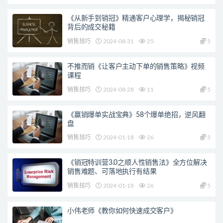
《从新手到销冠》精通客户心理学，揭秘销冠
背后的成交秘籍
销售技巧
2024-08-31
25
5
不推而销《让客户主动下单的销售策略》视频
课程
销售技巧
2024-08-28
11
5
《赢销爆单实战宝典》58个爆单绝招，逆风翻
盘
销售技巧
2024-01-18
26
5
《销冠特训营3.0之顺人性销售法》全方位解决
销售难题、可落地执行有结果
销售技巧
2024-01-18
26
5
小伟老师《教你如何快速成交客户》